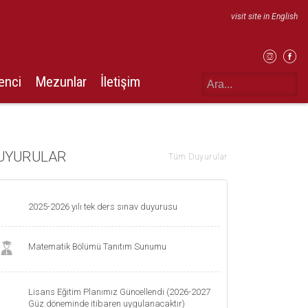
visit site in English
enci
Mezunlar
İletişim
UYURULAR
Tüm Duyurular
2025-2026 yılı tek ders sınav duyurusu
Matematik Bölümü Tanıtım Sunumu
Lisans Eğitim Planımız Güncellendi (2026-2027
Güz döneminde itibaren uygulanacaktır)