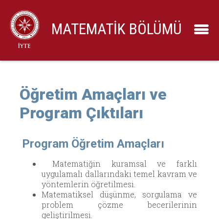
MATEMATİK BÖLÜMÜ
Öğretim Amaçları ve
Program Çıktıları
Program Öğretim Amaçları
Matematiğin kuramsal ve farklı
uygulamalı dallarındaki temel kavram ve
yöntemlerin öğretilmesi.
Matematiksel düşünme, sorgulama ve
problem çözme becerilerinin
geliştirilmesi.