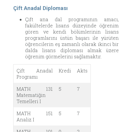
Çift Anadal Diploması
Çift ana dal programının amacı,
fakültelerde lisans düzeyinde öğrenim
gören ve kendi bölümlerinin lisans
programlarını üstün başarı ile yürüten
öğrencilerin eş zamanlı olarak ikinci bir
dalda lisans diploması almak üzere
öğrenim görmelerini sağlamaktır.
Çift Anadal
Kredi
Akts
Programı
MATH 131
5
7
Matematiğin
Temelleri I
MATH 151
5
7
Analiz I
MATH 101
0
2