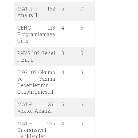
MATH 152
5
7
Analiz II
CENG 113
4
6
Programlamaya
Giriş
PHYS 102 Genel
3
6
Fizik II
ENG 102 Okuma
3
3
ve Yazma
Becerilerinin
Geliştirilmesi II
MATH 251
5
6
Vektör Analizi
MATH 255
4
6
Diferansiyel
Denklemler