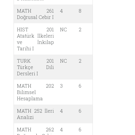
MATH 261
4
8
Doğrusal Cebir I
HIST 201
NC
2
Atatürk İlkeleri
ve İnkilap
Tarihi I
TURK 201
NC
2
Türkçe Dili
Dersleri I
MATH 202
3
6
Bilimsel
Hesaplama
MATH 252 İleri
4
6
Analizi
MATH 262
4
6