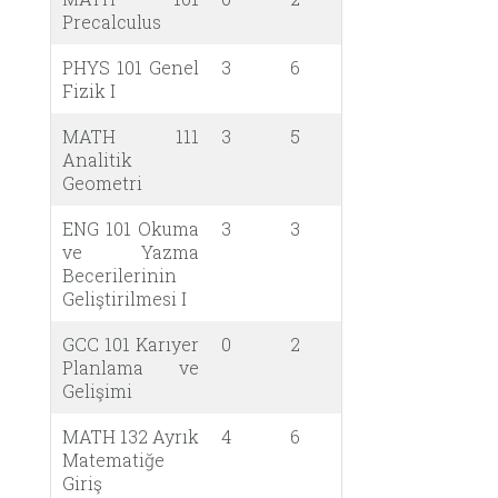
Precalculus
PHYS 101 Genel
3
6
Fizik I
MATH 111
3
5
Analitik
Geometri
ENG 101 Okuma
3
3
ve Yazma
Becerilerinin
Geliştirilmesi I
GCC 101 Karıyer
0
2
Planlama ve
Gelişimi
MATH 132 Ayrık
4
6
Matematiğe
Giriş