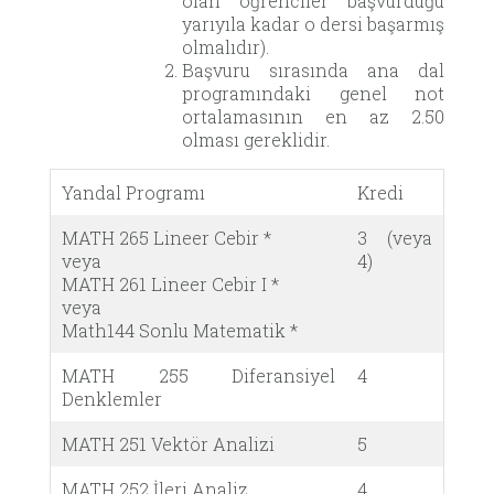
olan öğrenciler başvurduğu
yarıyıla kadar o dersi başarmış
olmalıdır).
Başvuru sırasında ana dal
programındaki genel not
ortalamasının en az 2.50
olması gereklidir.
Yandal Programı
Kredi
MATH 265 Lineer Cebir *
3 (veya
veya
4)
MATH 261 Lineer Cebir I *
veya
Math144 Sonlu Matematik *
MATH 255 Diferansiyel
4
Denklemler
MATH 251 Vektör Analizi
5
MATH 252 İleri Analiz
4