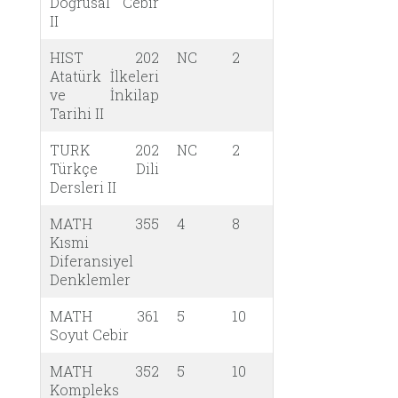
Doğrusal Cebir
II
HIST 202
NC
2
Atatürk İlkeleri
ve İnkilap
Tarihi II
TURK 202
NC
2
Türkçe Dili
Dersleri II
MATH 355
4
8
Kısmi
Diferansiyel
Denklemler
MATH 361
5
10
Soyut Cebir
MATH 352
5
10
Kompleks