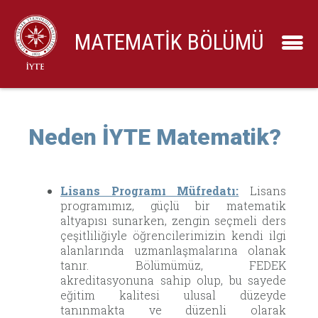
MATEMATİK BÖLÜMÜ
Neden İYTE Matematik?
Lisans Programı Müfredatı:
Lisans
programımız, güçlü bir matematik
altyapısı sunarken, zengin seçmeli ders
çeşitliliğiyle öğrencilerimizin kendi ilgi
alanlarında uzmanlaşmalarına olanak
tanır. Bölümümüz, FEDEK
akreditasyonuna sahip olup, bu sayede
eğitim kalitesi ulusal düzeyde
tanınmakta ve düzenli olarak