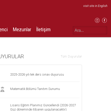
visit site in English
enci
Mezunlar
İletişim
UYURULAR
Tüm Duyurular
2025-2026 yılı tek ders sınav duyurusu
Matematik Bölümü Tanıtım Sunumu
Lisans Eğitim Planımız Güncellendi (2026-2027
Güz döneminde itibaren uygulanacaktır)