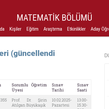
MATEMATİK BÖLÜMÜ
zda
Kişiler
Eğitim
Araştırma
Etkinlikler
Aday Öğr
eri (güncellendi
D
n
Sorumlu Öğretim
Sınav
Sınav
Üyesi
Tarihi
Saati
355
Prof. Dr. Şirin
10.02.2025-
13.00-
Atılgan Büyükaşık
Pazartesi
15.30-