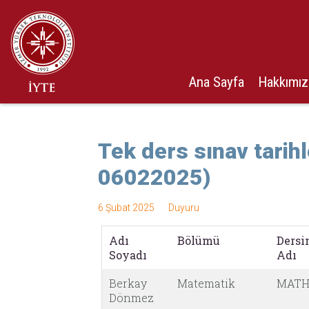
Ana Sayfa
Hakkımı
Tek ders sınav tarihl
06022025)
6 Şubat 2025
Duyuru
Adı
Bölümü
Dersi
Soyadı
Adı
Berkay
Matematik
MATH
Dönmez