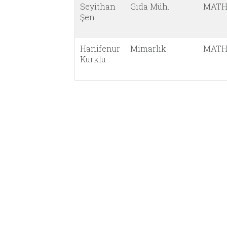
Seyithan
Gıda Müh.
MATH
Şen
Hanifenur
Mimarlık
MATH
Kürklü